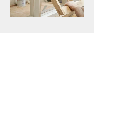
Hochqualitative Materialien
Zufriedenheit garantiert
Faire Preise
Kostenlos Angebot einholen!
Brauchen Sie einen Tischler?
Jetzt anrufen:
0531/74929