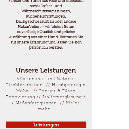
Fenster und Türen aus Holz und Kunststoff
sowie Isolier- und
Wärmeschutzverglasungen,
Kücheneinrichtungen,
Dachgeschossausbau oder andere
Holzarbeiten – wir bieten Ihnen
zuverlässige Qualität und präzise
Ausführung aus einer Hand. Vertrauen Sie
auf unsere Erfahrung und lassen Sie sich
persönlich beraten.
Unsere Leistungen
Alle inneren und äußeren
Tischlerarbeiten
//
Handgefertigte
Möbel
//
Fenster & Türen
Renovierung
//
Isolierverglasung
/
/
Maßanfertigungen
//
Vieles
mehr...
Leistungen