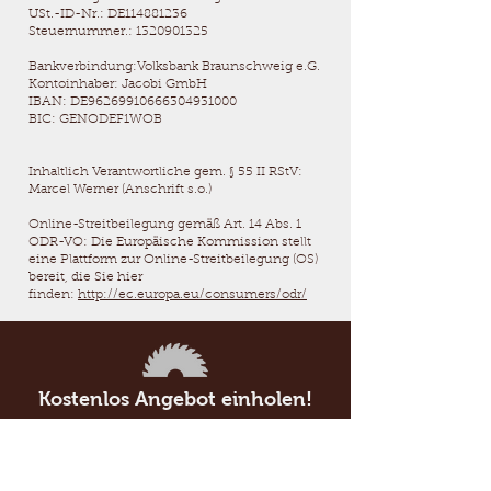
USt.-ID-Nr.: DE114881236
Steuernummer.:
1320901325
Bankverbindung:Volksbank Braunschweig e.G.
Kontoinhaber: Jacobi GmbH
IBAN: DE96269910666304931000
BIC: GENODEF1WOB
Inhaltlich Verantwortliche gem. § 55 II RStV:
Marcel Werner (Anschrift s.o.)
Online-Streitbeilegung gemäß Art. 14 Abs. 1
ODR-VO: Die Europäische Kommission stellt
eine Plattform zur Online-Streitbeilegung (OS)
bereit, die Sie hier
finden:
http://ec.europa.eu/consumers/odr/
Kostenlos Angebot einholen!
Brauchen Sie einen Tischler?
Jetzt anrufen:
0531/74929