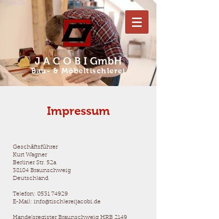
J A C O B I GmbH
Bau- & Möbeltischlerei
Impressum
Geschäftsführer
Kurt Wagner
Berliner Str. 52a
38104 Braunschweig
Deutschland
Telefon:
0531 74929
E-Mail:
info@tischlereijacobi.de
Handelsregister Braunschweig HRB 2149