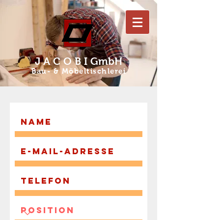
J A C O B I GmbH
Bau- & Möbeltischlerei