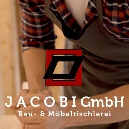
J A C O B I GmbH
Bau- & Möbeltischlerei