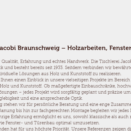
 Jacobi Braunschweig – Holzarbeiten, Fenste
 Qualität, Erfahrung und echtes Handwerk. Die Tischlerei Jaco
ck und besteht bereits seit 1933. Seitdem verbinden wir bewäh
iduelle Lösungen aus Holz und Kunststoff zu realisieren.
 Ihnen einen Einblick in unsere vielseitigen Projekte im Berei
 Holz und Kunststoff. Ob maßgefertigte Einbauschränke, hoch
sungen – jedes Projekt wird sorgfältig geplant und präzise umg
glebigkeit und eine ansprechende Optik.
ig stehen wir für persönliche Beratung und eine enge Zusamm
Planung bis hin zur fachgerechten Montage begleiten wir jedes 
hrige Erfahrung ermöglicht es uns, sowohl klassische als au
wie Fenster- und Türenbau optimal umzusetzen.
den hat für uns höchste Priorität. Unsere Referenzen zeigen die