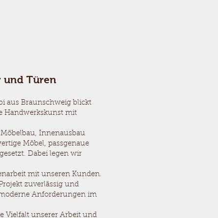
r und Türen
bi aus Braunschweig blickt
rte Handwerkskunst mit
ch Möbelbau, Innenausbau
wertige Möbel, passgenaue
esetzt. Dabei legen wir
enarbeit mit unseren Kunden.
Projekt zuverlässig und
ch moderne Anforderungen im
 Vielfalt unserer Arbeit und